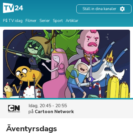
Ställ in dina kanaler
På TV idag
Filmer
Serier
Sport
Artiklar
Idag, 20:45 - 20:55
på
Cartoon Network
Äventyrsdags