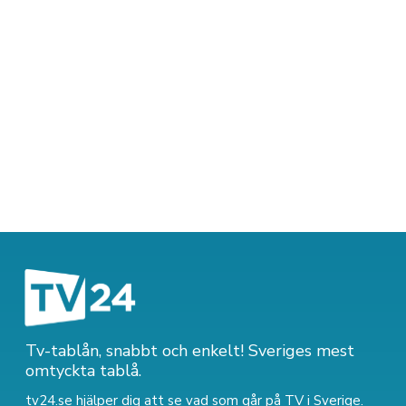
Tv-tablån, snabbt och enkelt! Sveriges mest
omtyckta tablå.
tv24.se hjälper dig att se vad som går på TV i Sverige.