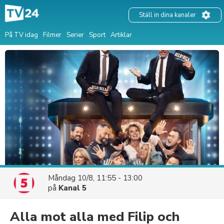
Ställ in dina kanaler
På TV idag
Filmer
Serier
Sport
Artiklar
Måndag 10/8, 11:55 - 13:00
på
Kanal 5
Alla mot alla med Filip och