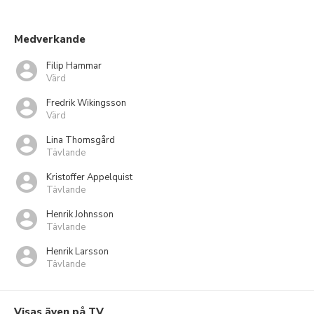
Medverkande
Filip Hammar
Värd
Fredrik Wikingsson
Värd
Lina Thomsgård
Tävlande
Kristoffer Appelquist
Tävlande
Henrik Johnsson
Tävlande
Henrik Larsson
Tävlande
Visas även på TV