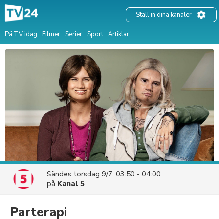
Ställ in dina kanaler
På TV idag
Filmer
Serier
Sport
Artiklar
Sändes
torsdag 9/7, 03:50 - 04:00
på
Kanal 5
Parterapi