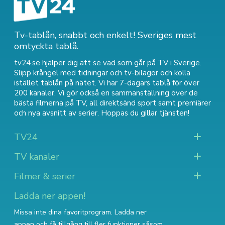
Tv-tablån, snabbt och enkelt! Sveriges mest
omtyckta tablå.
tv24.se hjälper dig att se vad som går på TV i Sverige.
Slipp krångel med tidningar och tv-bilagor och kolla
istället tablån på nätet. Vi har 7-dagars tablå för över
200 kanaler. Vi gör också en sammanställning över
de
bästa filmerna på TV
,
all direktsänd sport
samt
premiärer
och nya avsnitt av serier
. Hoppas du gillar tjänsten!
TV24
TV kanaler
Filmer & serier
Ladda ner appen!
Missa inte dina favoritprogram. Ladda ner
appen och få tillgång till fler funktioner såsom