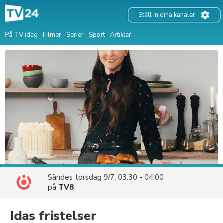
Ställ in dina kanaler
På TV idag
Filmer
Serier
Sport
Artiklar
Sändes
torsdag 9/7, 03:30 - 04:00
på
TV8
Idas fristelser