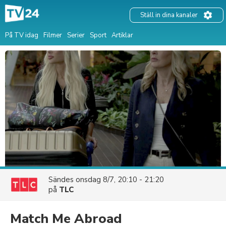
Ställ in dina kanaler
På TV idag
Filmer
Serier
Sport
Artiklar
Sändes
onsdag 8/7, 20:10 - 21:20
på
TLC
Match Me Abroad