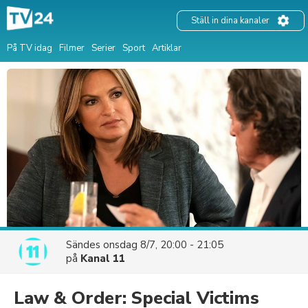
Ställ in dina kanaler
På TV idag
Filmer
Serier
Sport
Artiklar
Sändes
onsdag 8/7, 20:00 - 21:05
på
Kanal 11
Law & Order: Special Victims