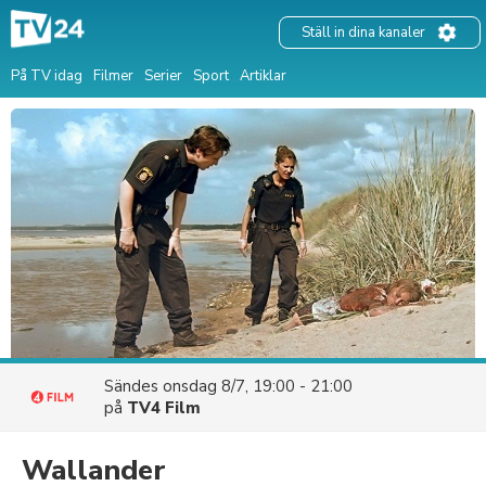
Ställ in dina kanaler
På TV idag
Filmer
Serier
Sport
Artiklar
Sändes
onsdag 8/7, 19:00 - 21:00
på
TV4 Film
Wallander