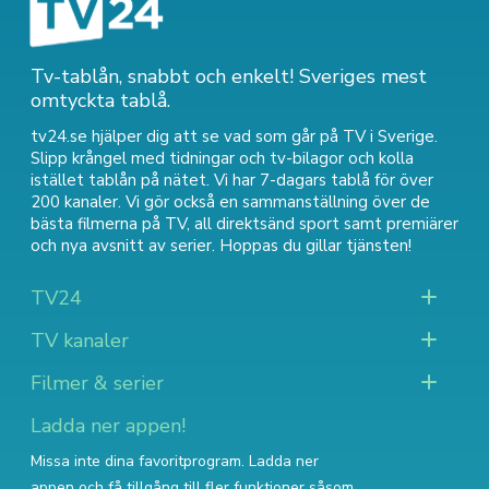
Tv-tablån, snabbt och enkelt! Sveriges mest
omtyckta tablå.
tv24.se hjälper dig att se vad som går på TV i Sverige.
Slipp krångel med tidningar och tv-bilagor och kolla
istället tablån på nätet. Vi har 7-dagars tablå för över
200 kanaler. Vi gör också en sammanställning över
de
bästa filmerna på TV
,
all direktsänd sport
samt
premiärer
och nya avsnitt av serier
. Hoppas du gillar tjänsten!
TV24
TV kanaler
Filmer & serier
Ladda ner appen!
Missa inte dina favoritprogram. Ladda ner
appen och få tillgång till fler funktioner såsom