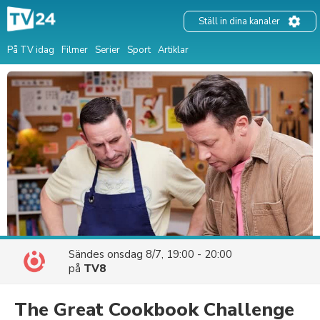
Ställ in dina kanaler
På TV idag
Filmer
Serier
Sport
Artiklar
Sändes
onsdag 8/7, 19:00 - 20:00
på
TV8
The Great Cookbook Challenge