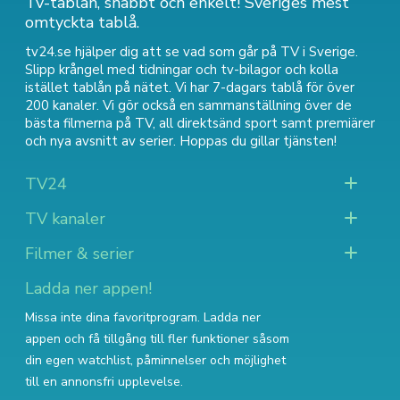
Tv-tablån, snabbt och enkelt! Sveriges mest
omtyckta tablå.
tv24.se hjälper dig att se vad som går på TV i Sverige.
Slipp krångel med tidningar och tv-bilagor och kolla
istället tablån på nätet. Vi har 7-dagars tablå för över
200 kanaler. Vi gör också en sammanställning över
de
bästa filmerna på TV
,
all direktsänd sport
samt
premiärer
och nya avsnitt av serier
. Hoppas du gillar tjänsten!
TV24
TV kanaler
Filmer & serier
Ladda ner appen!
Missa inte dina favoritprogram. Ladda ner
appen och få tillgång till fler funktioner såsom
din egen watchlist, påminnelser och möjlighet
till en annonsfri upplevelse.