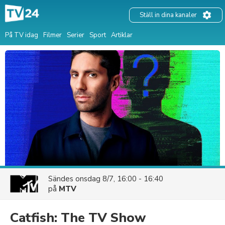
Ställ in dina kanaler
På TV idag
Filmer
Serier
Sport
Artiklar
Sändes
onsdag 8/7, 16:00 - 16:40
på
MTV
Catfish: The TV Show