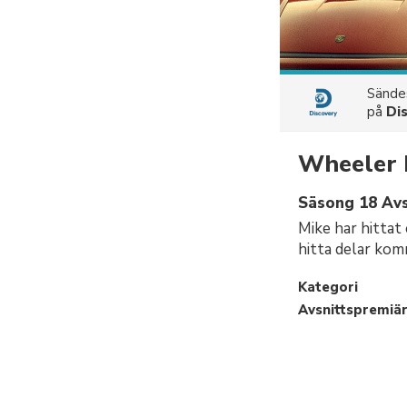
Sänd
på
Di
Wheeler 
Säsong 18 Avs
Mike har hittat
hitta delar komm
Kategori
Avsnittspremiä