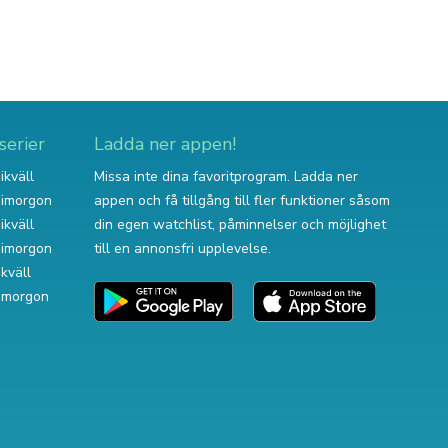
serier
Ladda ner appen!
ikväll
Missa inte dina favoritprogram. Ladda ner
v imorgon
appen och få tillgång till fler funktioner såsom
ikväll
din egen watchlist, påminnelser och möjlighet
v imorgon
till en annonsfri upplevelse.
ikväll
 imorgon