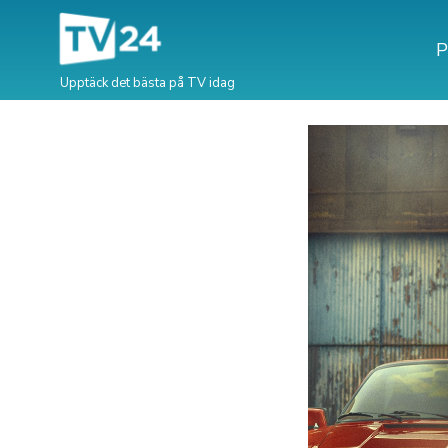
P
Upptäck det bästa på TV idag