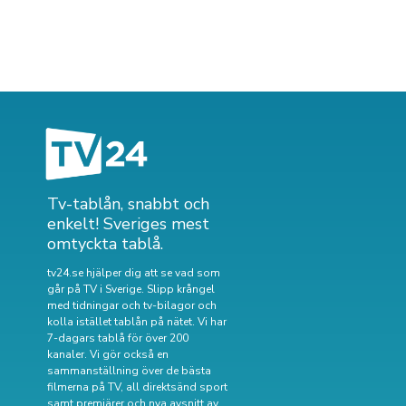
Tv-tablån, snabbt och
enkelt! Sveriges mest
omtyckta tablå.
tv24.se hjälper dig att se vad som
går på TV i Sverige. Slipp krångel
med tidningar och tv-bilagor och
kolla istället tablån på nätet. Vi har
7-dagars tablå för över 200
kanaler. Vi gör också en
sammanställning över
de bästa
filmerna på TV
,
all direktsänd sport
samt
premiärer och nya avsnitt av