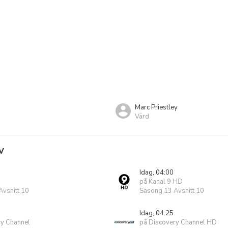
Marc Priestley
Värd
V
Idag, 04:00
på Kanal 9 HD
vsnitt 10
Säsong 13 Avsnitt 10
Idag, 04:25
ry Channel
på Discovery Channel HD