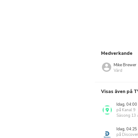
Medverkande
Mike Brewer
Värd
Visas även på T
Idag, 04:00
på Kanal 9
Säsong 13 A
Idag, 04:25
på Discove