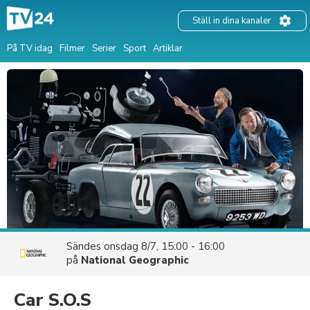
Ställ in dina kanaler
På TV idag
Filmer
Serier
Sport
Artiklar
Sändes
onsdag 8/7, 15:00 - 16:00
på
National Geographic
Car S.O.S