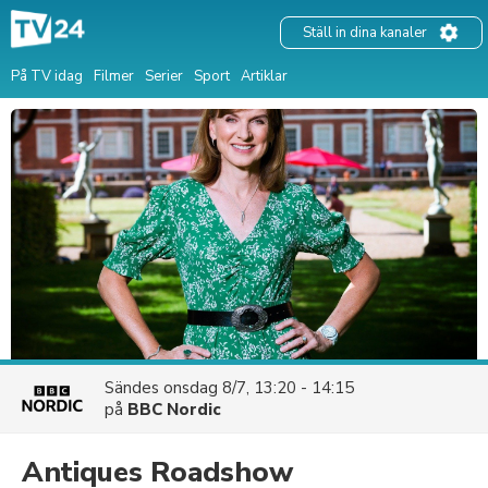
Ställ in dina kanaler
På TV idag
Filmer
Serier
Sport
Artiklar
Sändes
onsdag 8/7, 13:20 - 14:15
på
BBC Nordic
Antiques Roadshow