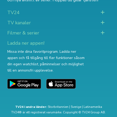
och nya avsnitt av serier
. Hoppas du gillar tjänsten!
TV24
TV kanaler
Filmer & serier
Ladda ner appen!
Missa inte dina favoritprogram. Ladda ner
appen och få tillgång till fler funktioner såsom
din egen watchlist, påminnelser och möjlighet
till en annonsfri upplevelse.
TV24 i andra länder:
Storbritannien
|
Sverige
|
Latinamerika
TV24® är ett registrerat varumärke. Copyright © TV24 Group AB.