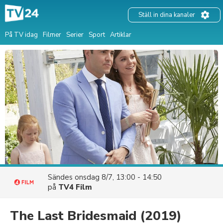
Ställ in dina kanaler
På TV idag
Filmer
Serier
Sport
Artiklar
Sändes
onsdag 8/7, 13:00 - 14:50
på
TV4 Film
The Last Bridesmaid
(2019)