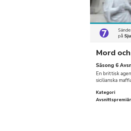
Sänd
på
Sj
Mord och 
Säsong 6 Avsni
En brittisk agen
sicilianska maff
Kategori
Avsnittspremiä