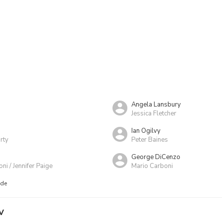
Angela Lansbury
Jessica Fletcher
Ian Ogilvy
rty
Peter Baines
George DiCenzo
ni / Jennifer Paige
Mario Carboni
nde
V