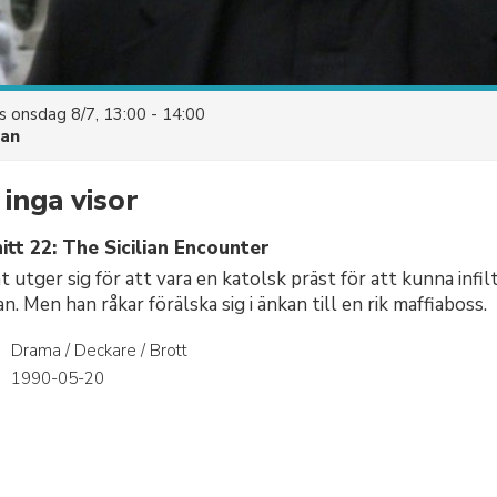
es
onsdag 8/7, 13:00 - 14:00
uan
inga visor
tt 22: The Sicilian Encounter
t utger sig för att vara en katolsk präst för att kunna infil
ian. Men han råkar förälska sig i änkan till en rik maffiaboss.
Drama / Deckare / Brott
r
1990-05-20