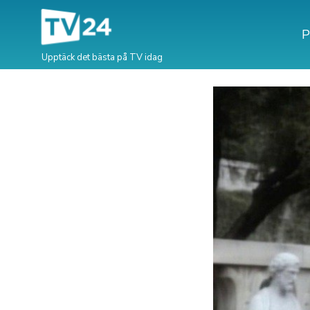
P
Upptäck det bästa på TV idag