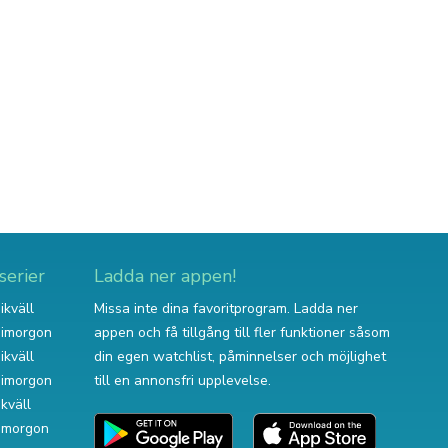
serier
Ladda ner appen!
ikväll
Missa inte dina favoritprogram. Ladda ner
v imorgon
appen och få tillgång till fler funktioner såsom
ikväll
din egen watchlist, påminnelser och möjlighet
v imorgon
till en annonsfri upplevelse.
ikväll
 imorgon