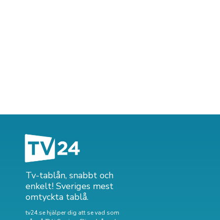
Tv-tablån, snabbt och
enkelt! Sveriges mest
omtyckta tablå.
tv24.se hjälper dig att se vad som