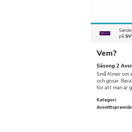
Sänd
på
SV
Vem?
Säsong 2 Avsn
Små filmer om s
och gosar. Berä
för att man är g
Kategori
Avsnittspremiä