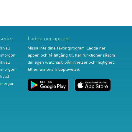
serier
Ladda ner appen!
ikväll
Missa inte dina favoritprogram. Ladda ner
v imorgon
appen och få tillgång till fler funktioner såsom
ikväll
din egen watchlist, påminnelser och möjlighet
v imorgon
till en annonsfri upplevelse.
ikväll
 imorgon