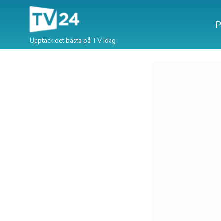
P
Upptäck det bästa på TV idag