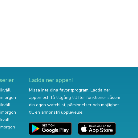
serier
Ladda ner appen!
ikväll
Missa inte dina favoritprogram. Ladda ner
v imorgon
appen och få tillgång till fler funktioner såsom
ikväll
din egen watchlist, påminnelser och möjlighet
v imorgon
till en annonsfri upplevelse.
ikväll
 imorgon