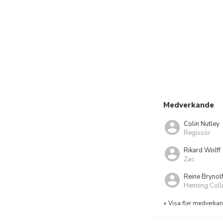
Medverkande
Colin Nutley
Regissör
Rikard Wolff
Zac
Reine Brynol
Henning Col
+ Visa fler medverka