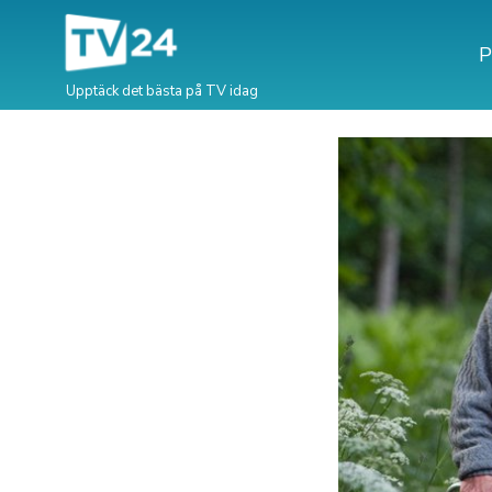
P
Upptäck det bästa på TV idag