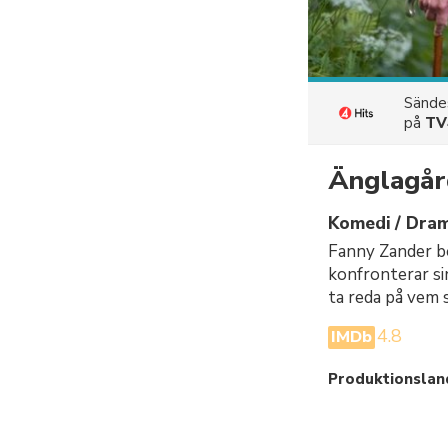
Sänd
på
TV
Änglagård
Komedi / Dra
Fanny Zander bo
konfronterar si
ta reda på vem 
4.8
IMDb
Produktionslan