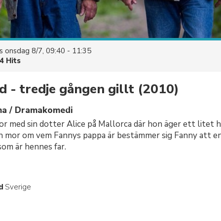
es
onsdag 8/7, 09:40 - 11:35
4 Hits
 - tredje gången gillt
(2010)
ma / Dramakomedi
r med sin dotter Alice på Mallorca där hon äger ett litet h
n mor om vem Fannys pappa är bestämmer sig Fanny att en 
som är hennes far.
d
Sverige