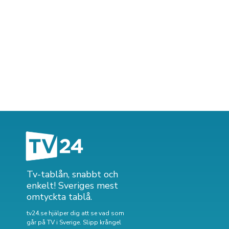
Tv-tablån, snabbt och
enkelt! Sveriges mest
omtyckta tablå.
tv24.se hjälper dig att se vad som
går på TV i Sverige. Slipp krångel