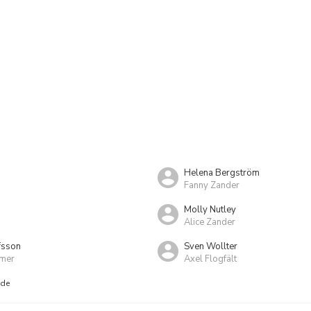
Helena Bergström
Fanny Zander
Molly Nutley
Alice Zander
fsson
Sven Wollter
lmer
Axel Flogfält
nde