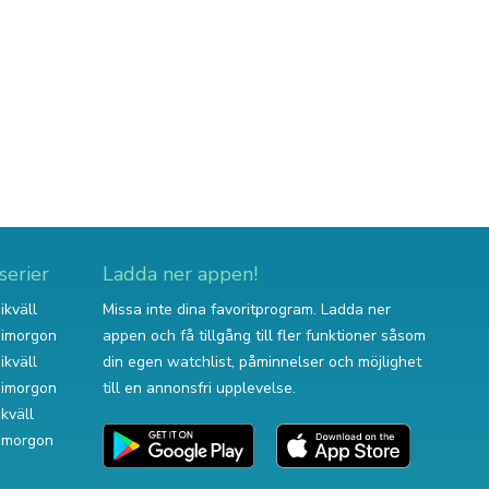
serier
Ladda ner appen!
ikväll
Missa inte dina favoritprogram. Ladda ner
v imorgon
appen och få tillgång till fler funktioner såsom
ikväll
din egen watchlist, påminnelser och möjlighet
v imorgon
till en annonsfri upplevelse.
ikväll
 imorgon