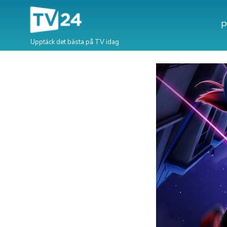
P
Upptäck det bästa på TV idag