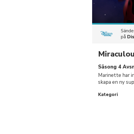
Sänd
på
Di
Miraculou
Säsong 4 Avsn
Marinette har i
skapa en ny sup
Kategori