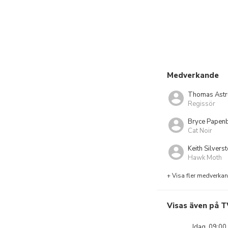
Medverkande
Thomas Astr
Regissör
Bryce Papen
Cat Noir
Keith Silverst
Hawk Moth
+ Visa fler medverka
Visas även på T
Idag, 09:00