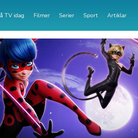
å TV idag
Filmer
Serier
Sport
Artiklar