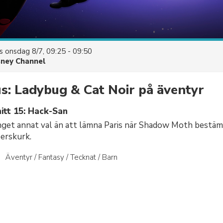
es
onsdag 8/7, 09:25 - 09:50
sney Channel
s: Ladybug & Cat Noir på äventyr
itt 15: Hack-San
nget annat val än att lämna Paris när Shadow Moth bestämm
erskurk.
Äventyr / Fantasy / Tecknat / Barn