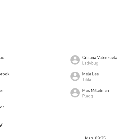
uc
Cristina Valenzuela
Ladybug
brook
Mela Lee
Tikki
ein
Max Mittelman
Plagg
nde
V
Idag, 09:25