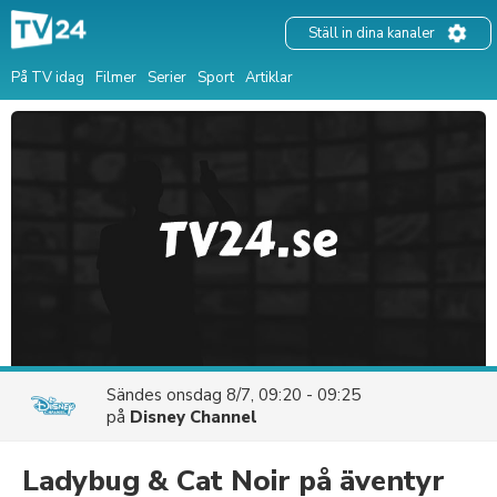
Ställ in dina kanaler
På TV idag
Filmer
Serier
Sport
Artiklar
Sändes
onsdag 8/7, 09:20 - 09:25
på
Disney Channel
Ladybug & Cat Noir på äventyr