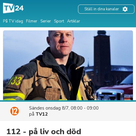
Ställ in dina kanaler
På TV idag
Filmer
Serier
Sport
Artiklar
Sändes
onsdag 8/7, 08:00 - 09:00
på
TV12
112 - på liv och död