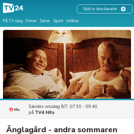
Ställ in dina kanaler
På TV idag
Filmer
Serier
Sport
Artiklar
Sändes
onsdag 8/7, 07:30 - 09:40
på
TV4 Hits
Änglagård - andra sommaren