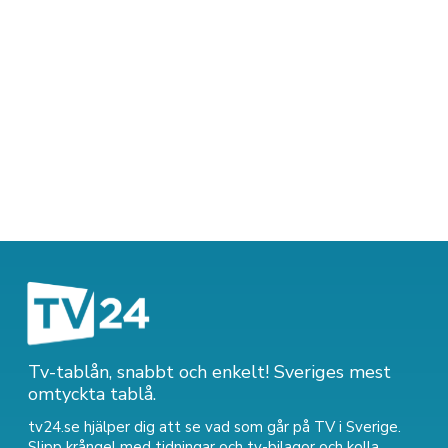
Tv-tablån, snabbt och enkelt! Sveriges mest
omtyckta tablå.
tv24.se hjälper dig att se vad som går på TV i Sverige.
Slipp krångel med tidningar och tv-bilagor och kolla