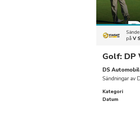
Sänd
på
V 
Golf: DP
DS Automobile
Sändningar av 
Kategori
Datum