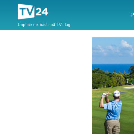
P
Upptäck det bästa på TV idag