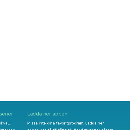
serier
Ladda ner appen!
ikväll
Missa inte dina favoritprogram. Ladda ner