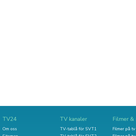
TV24
TV kanaler
Filmer & 
Om oss
TV-tablå för SVT1
Filmer på tv 