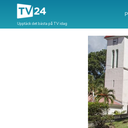
P
Upptäck det bästa på TV idag