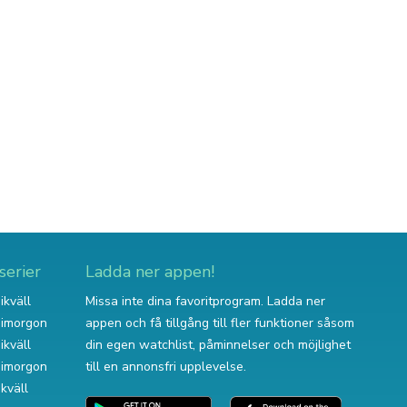
serier
Ladda ner appen!
ikväll
Missa inte dina favoritprogram. Ladda ner
v imorgon
appen och få tillgång till fler funktioner såsom
ikväll
din egen watchlist, påminnelser och möjlighet
v imorgon
till en annonsfri upplevelse.
ikväll