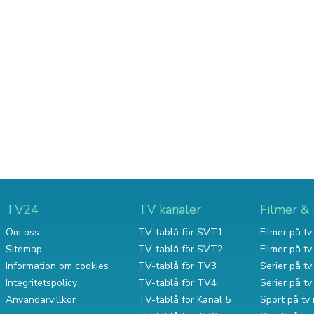
TV24
TV kanaler
Filmer & 
Om oss
TV-tablå för SVT1
Filmer på tv 
Sitemap
TV-tablå för SVT2
Filmer på t
Information om cookies
TV-tablå för TV3
Serier på tv 
Integritetspolicy
TV-tablå för TV4
Serier på t
Användarvillkor
TV-tablå för Kanal 5
Sport på tv 