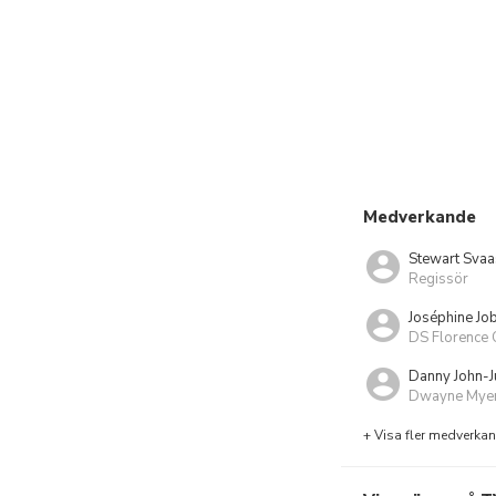
Medverkande
Stewart Sva
Regissör
Joséphine Job
DS Florence 
Danny John-J
Dwayne Mye
+ Visa fler medverka