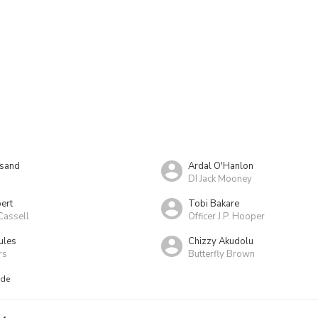
asand
Ardal O'Hanlon
DI Jack Mooney
ert
Tobi Bakare
Cassell
Officer J.P. Hooper
ules
Chizzy Akudolu
rs
Butterfly Brown
nde