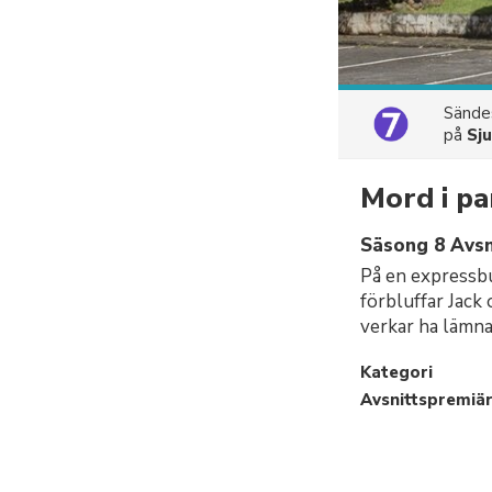
Sänd
på
Sj
Mord i pa
Säsong 8 Avsn
På en expressbu
förbluffar Jack
verkar ha lämnat
Kategori
Avsnittspremiä