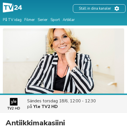
Ställ in dina kanaler
På TV idag
Filmer
Serier
Sport
Artiklar
Sändes
torsdag 18/6, 12:00 - 12:30
på
Yle TV2 HD
Antiikkimakasiini