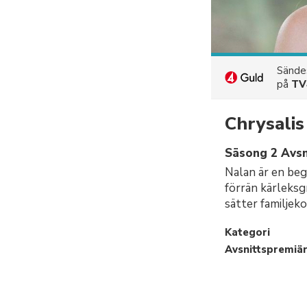
Sänd
på
TV
Chrysalis
Säsong 2 Avsn
Nalan är en beg
förrän kärleksg
sätter familjek
Kategori
Avsnittspremiä