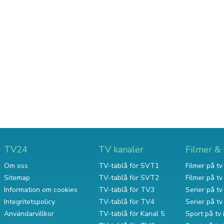
TV24
TV kanaler
Filmer & 
Om oss
TV-tablå för SVT1
Filmer på tv 
Sitemap
TV-tablå för SVT2
Filmer på t
Information om cookies
TV-tablå för TV3
Serier på tv 
Integritetspolicy
TV-tablå för TV4
Serier på t
Användarvillkor
TV-tablå för Kanal 5
Sport på tv 