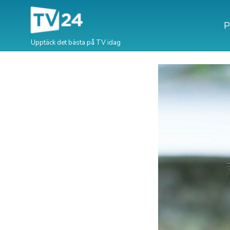
P
Upptäck det bästa på TV idag