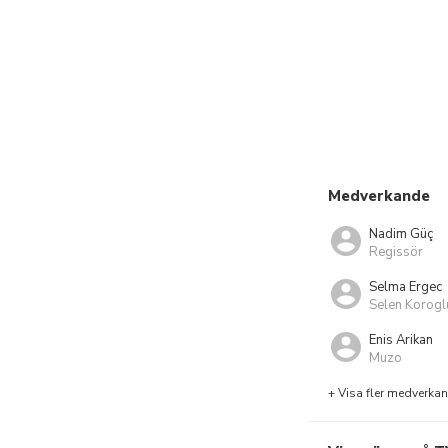
Medverkande
Nadim Güç
Regissör
Selma Ergec
Selen Korogl
Enis Arikan
Muzo
+ Visa fler medverka