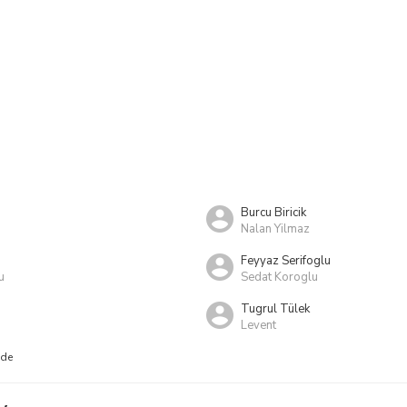
Burcu Biricik
Nalan Yilmaz
Feyyaz Serifoglu
u
Sedat Koroglu
Tugrul Tülek
Levent
nde