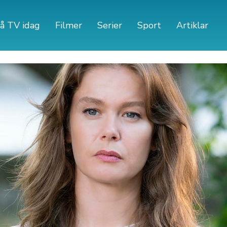
å TV idag
Filmer
Serier
Sport
Artiklar