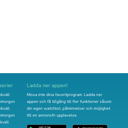
serier
Ladda ner appen!
ikväll
Missa inte dina favoritprogram. Ladda ner
v imorgon
appen och få tillgång till fler funktioner såsom
ikväll
din egen watchlist, påminnelser och möjlighet
v imorgon
till en annonsfri upplevelse.
ikväll