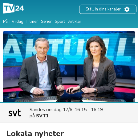
Ställ in dina kanaler
På TV idag
Filmer
Serier
Sport
Artiklar
Sändes
onsdag 17/6, 16:15 - 16:19
på
SVT1
Lokala nyheter