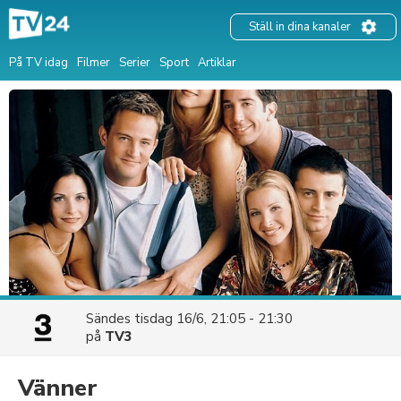
Ställ in dina kanaler
På TV idag
Filmer
Serier
Sport
Artiklar
Sändes
tisdag 16/6, 21:05 - 21:30
på
TV3
Vänner