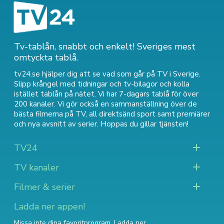
Tv-tablån, snabbt och enkelt! Sveriges mest
omtyckta tablå.
tv24.se hjälper dig att se vad som går på TV i Sverige.
Slipp krångel med tidningar och tv-bilagor och kolla
istället tablån på nätet. Vi har 7-dagars tablå för över
200 kanaler. Vi gör också en sammanställning över
de
bästa filmerna på TV
,
all direktsänd sport
samt
premiärer
och nya avsnitt av serier
. Hoppas du gillar tjänsten!
TV24
TV kanaler
Filmer & serier
Ladda ner appen!
Missa inte dina favoritprogram. Ladda ner