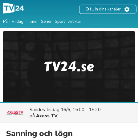
Ställ in dina kanaler
På TV idag
Filmer
Serier
Sport
Artiklar
Sändes
tisdag 16/6, 15:00 - 15:30
på
Axess TV
Sanning och lögn