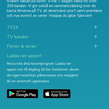
istället tablån på nätet. Vi har 7-dagars tablå för över
200 kanaler. Vi gör också en sammanställning över
de
bästa filmerna på TV
,
all direktsänd sport
samt
premiärer
och nya avsnitt av serier
. Hoppas du gillar tjänsten!
TV24
TV kanaler
Filmer & serier
Ladda ner appen!
Missa inte dina favoritprogram. Ladda ner
appen och få tillgång till fler funktioner såsom
din egen watchlist, påminnelser och möjlighet
till en annonsfri upplevelse.