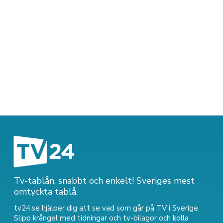
Tv-tablån, snabbt och enkelt! Sveriges mest
omtyckta tablå.
tv24.se hjälper dig att se vad som går på TV i Sverige.
Slipp krångel med tidningar och tv-bilagor och kolla