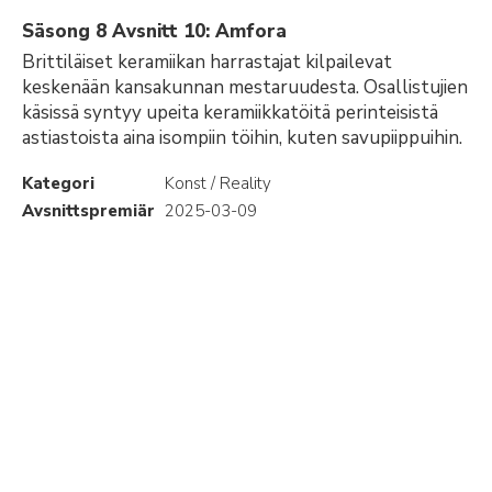
Säsong 8 Avsnitt 10: Amfora
Brittiläiset keramiikan harrastajat kilpailevat
keskenään kansakunnan mestaruudesta. Osallistujien
käsissä syntyy upeita keramiikkatöitä perinteisistä
astiastoista aina isompiin töihin, kuten savupiippuihin.
Kategori
Konst / Reality
Avsnittspremiär
2025-03-09