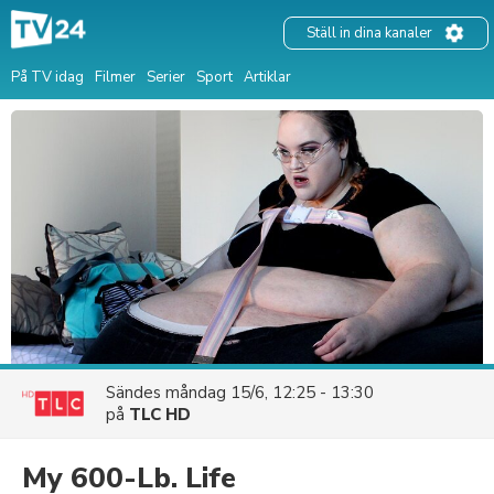
Ställ in dina kanaler
På TV idag
Filmer
Serier
Sport
Artiklar
Sändes
måndag 15/6, 12:25 - 13:30
på
TLC HD
My 600-Lb. Life