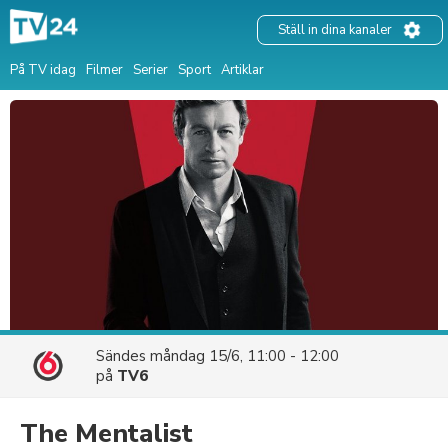
Ställ in dina kanaler
På TV idag
Filmer
Serier
Sport
Artiklar
Sändes
måndag 15/6, 11:00 - 12:00
på
TV6
The Mentalist