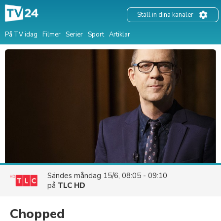
Ställ in dina kanaler
På TV idag
Filmer
Serier
Sport
Artiklar
Sändes
måndag 15/6, 08:05 - 09:10
på
TLC HD
Chopped