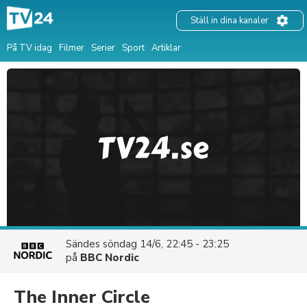
Ställ in dina kanaler
På TV idag
Filmer
Serier
Sport
Artiklar
Sändes
söndag 14/6, 22:45 - 23:25
på
BBC Nordic
The Inner Circle