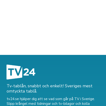
Tv-tablån, snabbt och enkelt! Sveriges mest
omtyckta tablå.
tv24.se hjälper dig att se vad som går på TV i Sverige.
Slipp krångel med tidningar och tv-bilagor och kolla