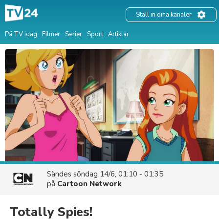
Ställ in dina kanaler
På TV idag
Filmer
Serier
Sport
Artiklar
Sändes
söndag 14/6, 01:10 - 01:35
på
Cartoon Network
Totally Spies!