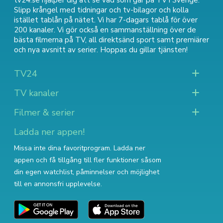
tv24.se hjälper dig att se vad som går på TV i Sverige.
Slipp krångel med tidningar och tv-bilagor och kolla
istället tablån på nätet. Vi har 7-dagars tablå för över
200 kanaler. Vi gör också en sammanställning över
de
bästa filmerna på TV
,
all direktsänd sport
samt
premiärer
och nya avsnitt av serier
. Hoppas du gillar tjänsten!
TV24
TV kanaler
Filmer & serier
Ladda ner appen!
Missa inte dina favoritprogram. Ladda ner
appen och få tillgång till fler funktioner såsom
din egen watchlist, påminnelser och möjlighet
till en annonsfri upplevelse.