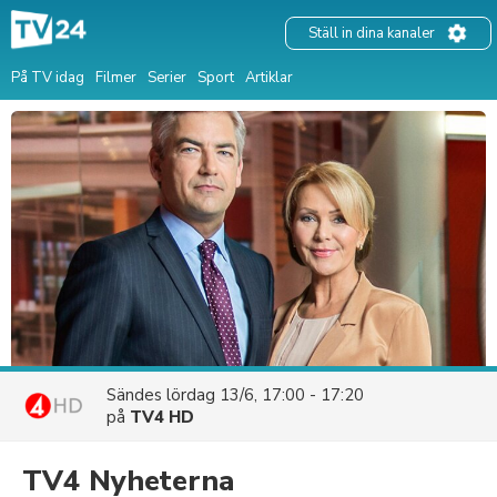
Ställ in dina kanaler
På TV idag
Filmer
Serier
Sport
Artiklar
Sändes
lördag 13/6, 17:00 - 17:20
på
TV4 HD
TV4 Nyheterna