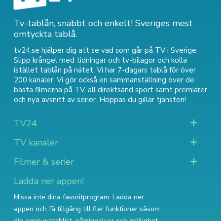
Tv-tablån, snabbt och enkelt! Sveriges mest
omtyckta tablå.
tv24.se hjälper dig att se vad som går på TV i Sverige.
Slipp krångel med tidningar och tv-bilagor och kolla
istället tablån på nätet. Vi har 7-dagars tablå för över
200 kanaler. Vi gör också en sammanställning över
de
bästa filmerna på TV
,
all direktsänd sport
samt
premiärer
och nya avsnitt av serier
. Hoppas du gillar tjänsten!
TV24
TV kanaler
Filmer & serier
Ladda ner appen!
Missa inte dina favoritprogram. Ladda ner
appen och få tillgång till fler funktioner såsom
din egen watchlist, påminnelser och möjlighet