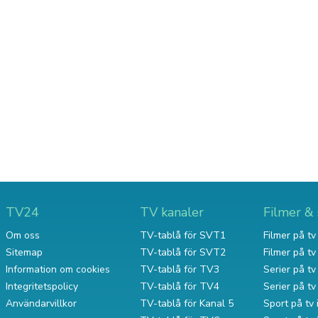
TV24
TV kanaler
Filmer & 
Om oss
TV-tablå för SVT1
Filmer på tv 
Sitemap
TV-tablå för SVT2
Filmer på t
Information om cookies
TV-tablå för TV3
Serier på tv 
Integritetspolicy
TV-tablå för TV4
Serier på t
Användarvillkor
TV-tablå för Kanal 5
Sport på tv 