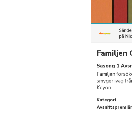
Sänd
på
Ni
Familjen
Säsong 1 Avsni
Familjen försök
smyger iväg frå
Keyon.
Kategori
Avsnittspremiä