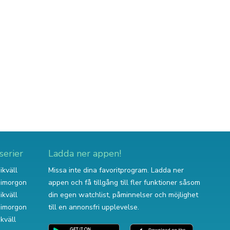
serier
Ladda ner appen!
ikväll
Missa inte dina favoritprogram. Ladda ner
v imorgon
appen och få tillgång till fler funktioner såsom
ikväll
din egen watchlist, påminnelser och möjlighet
v imorgon
till en annonsfri upplevelse.
ikväll