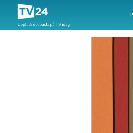
P
Upptäck det bästa på TV idag