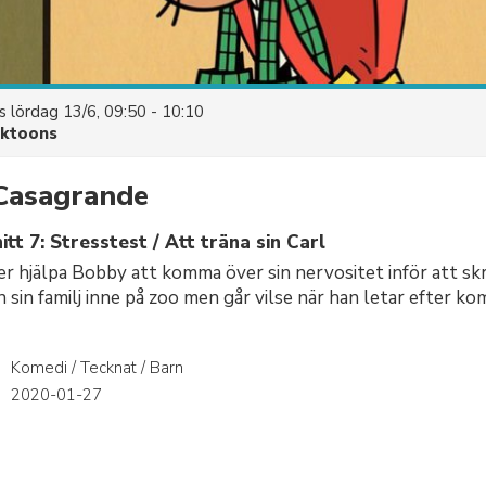
es
lördag 13/6, 09:50 - 10:10
cktoons
 Casagrande
tt 7: Stresstest / Att träna sin Carl
er hjälpa Bobby att komma över sin nervositet inför att skr
n sin familj inne på zoo men går vilse när han letar efter 
Komedi / Tecknat / Barn
r
2020-01-27