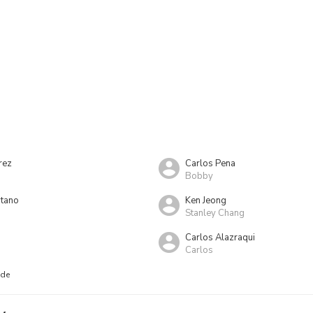
rez
Carlos Pena
Bobby
tano
Ken Jeong
Stanley Chang
Carlos Alazraqui
Carlos
nde