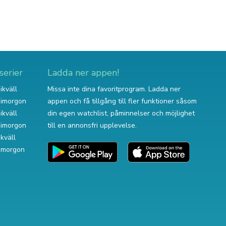
serier
Ladda ner appen!
ikväll
Missa inte dina favoritprogram. Ladda ner
v imorgon
appen och få tillgång till fler funktioner såsom
ikväll
din egen watchlist, påminnelser och möjlighet
v imorgon
till en annonsfri upplevelse.
ikväll
 imorgon