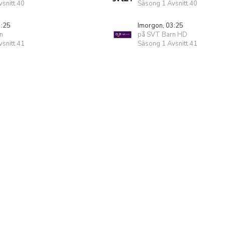
snitt 40
Säsong 1 Avsnitt 40
3:25
Imorgon, 03:25
n
på SVT Barn HD
snitt 41
Säsong 1 Avsnitt 41