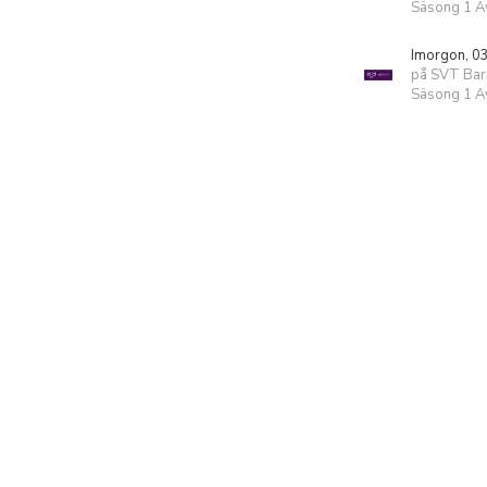
Säsong 1 Av
Imorgon, 0
på SVT Bar
Säsong 1 Av