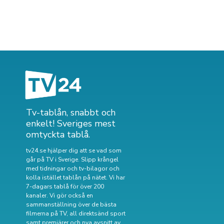
Tv-tablån, snabbt och
enkelt! Sveriges mest
omtyckta tablå.
tv24.se hjälper dig att se vad som
går på TV i Sverige. Slipp krångel
med tidningar och tv-bilagor och
kolla istället tablån på nätet. Vi har
7-dagars tablå för över 200
kanaler. Vi gör också en
sammanställning över
de bästa
filmerna på TV
,
all direktsänd sport
samt
premiärer och nya avsnitt av