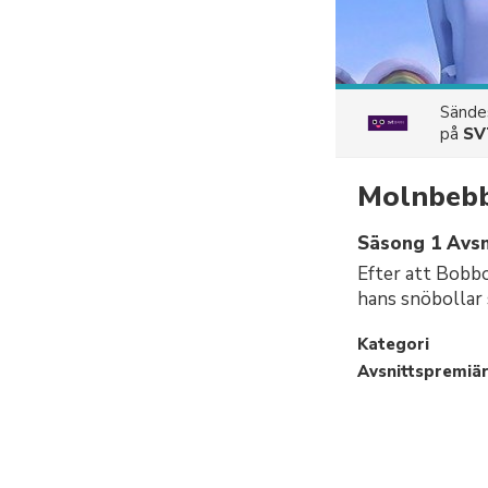
Sänd
på
SV
Molnbeb
Säsong 1 Avsni
Efter att Bobbo
hans snöbollar 
Kategori
Avsnittspremiä