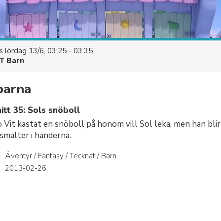
es
lördag 13/6, 03:25 - 03:35
T Barn
barna
tt 35: Sols snöboll
 Vit kastat en snöboll på honom vill Sol leka, men han bli
smälter i händerna.
Äventyr / Fantasy / Tecknat / Barn
r
2013-02-26