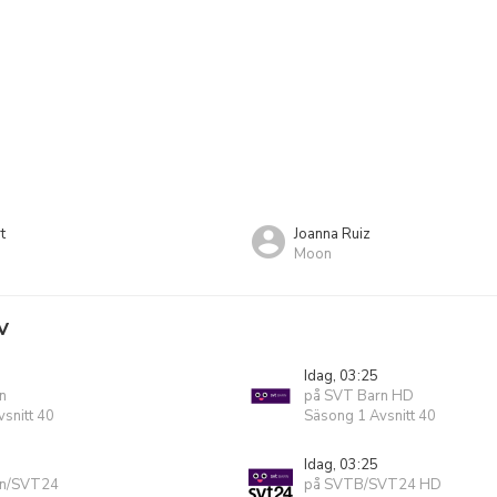
t
Joanna Ruiz
Moon
V
Idag, 03:25
n
på SVT Barn HD
snitt 40
Säsong 1 Avsnitt 40
Idag, 03:25
rn/SVT24
på SVTB/SVT24 HD