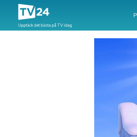
P
Upptäck det bästa på TV idag