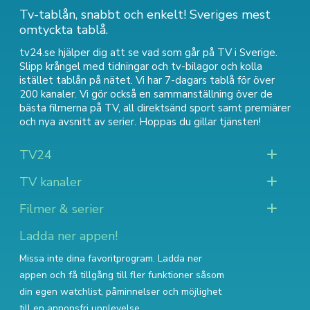
Tv-tablån, snabbt och enkelt! Sveriges mest
omtyckta tablå.
tv24.se hjälper dig att se vad som går på TV i Sverige.
Slipp krångel med tidningar och tv-bilagor och kolla
istället tablån på nätet. Vi har 7-dagars tablå för över
200 kanaler. Vi gör också en sammanställning över
de
bästa filmerna på TV
,
all direktsänd sport
samt
premiärer
och nya avsnitt av serier
. Hoppas du gillar tjänsten!
TV24
TV kanaler
Filmer & serier
Ladda ner appen!
Missa inte dina favoritprogram. Ladda ner
appen och få tillgång till fler funktioner såsom
din egen watchlist, påminnelser och möjlighet
till en annonsfri upplevelse.