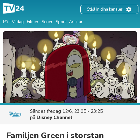
Ställ in dina kanaler
På TV idag
Filmer
Serier
Sport
Artiklar
Sändes
fredag 12/6, 23:05 - 23:25
på
Disney Channel
Familjen Green i storstan