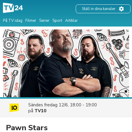
Ställ in dina kanaler
På TV idag
Filmer
Serier
Sport
Artiklar
Sändes
fredag 12/6, 18:00 - 19:00
på
TV10
Pawn Stars