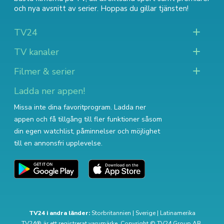
och nya avsnitt av serier
. Hoppas du gillar tjänsten!
TV24
TV kanaler
Filmer & serier
Ladda ner appen!
Missa inte dina favoritprogram. Ladda ner
appen och få tillgång till fler funktioner såsom
din egen watchlist, påminnelser och möjlighet
till en annonsfri upplevelse.
TV24 i andra länder:
Storbritannien
|
Sverige
|
Latinamerika
TV24® är ett registrerat varumärke. Copyright © TV24 Group AB.