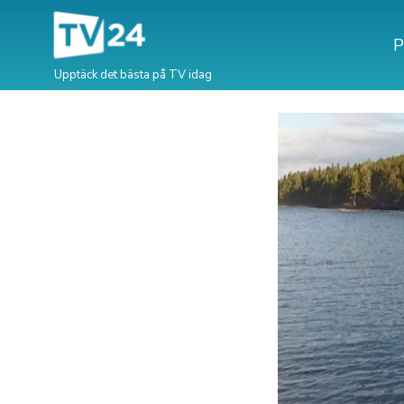
P
Upptäck det bästa på TV idag