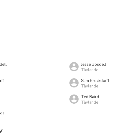
dell
Jesse Bosdell
Tävlande
rff
Sam Brockdorff
Tävlande
Ted Baird
Tävlande
nde
V