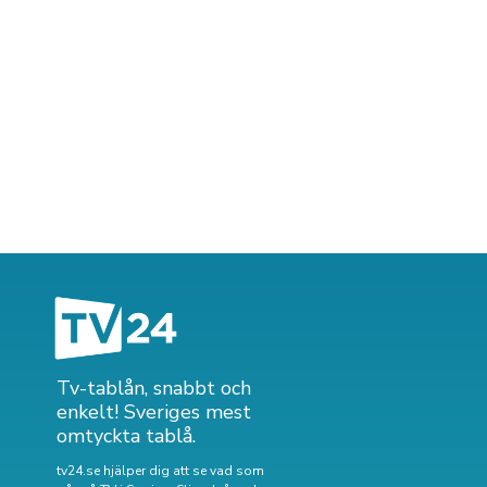
Tv-tablån, snabbt och
enkelt! Sveriges mest
omtyckta tablå.
tv24.se hjälper dig att se vad som