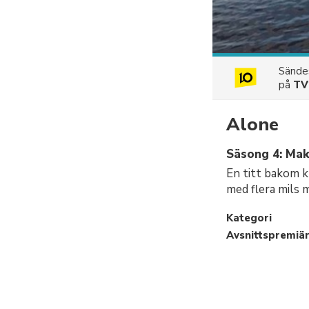
Sänd
på
TV
Alone
Säsong 4: Mak
En titt bakom k
med flera mils 
Kategori
Avsnittspremiä