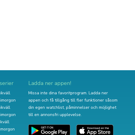
serier
Ladda ner appen!
ikväll
Missa inte dina favoritprogram. Ladda ner
v imorgon
appen och få tillgång till fler funktioner såsom
ikväll
din egen watchlist, påminnelser och möjlighet
v imorgon
till en annonsfri upplevelse.
ikväll
 imorgon