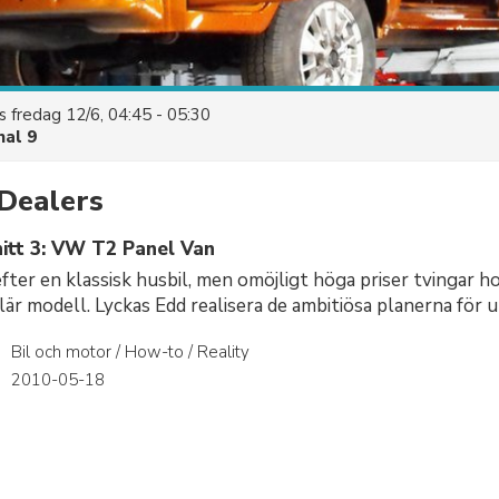
es
fredag 12/6, 04:45 - 05:30
nal 9
Dealers
itt 3: VW T2 Panel Van
efter en klassisk husbil, men omöjligt höga priser tvingar h
är modell. Lyckas Edd realisera de ambitiösa planerna för
Bil och motor / How-to / Reality
r
2010-05-18