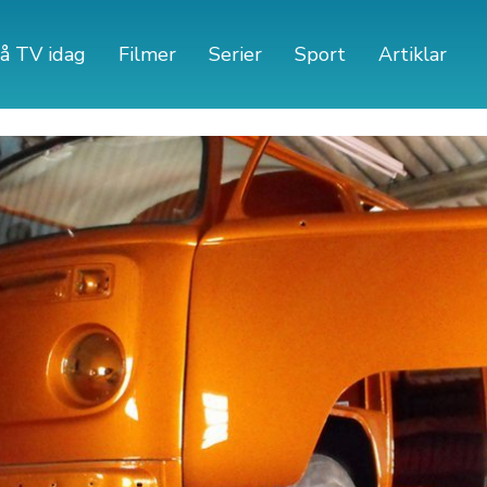
å TV idag
Filmer
Serier
Sport
Artiklar