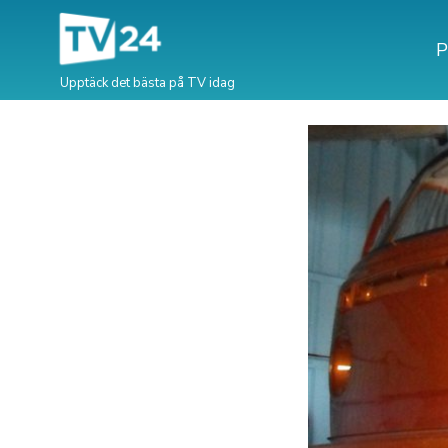
P
Upptäck det bästa på TV idag