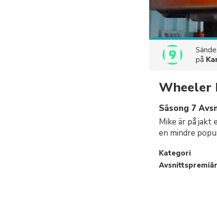
Sänd
på
Ka
Wheeler 
Säsong 7 Avsn
Mike är på jakt 
en mindre popul
Kategori
Avsnittspremiä