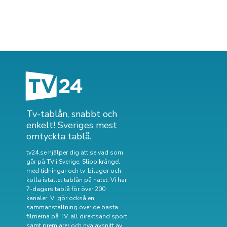
Tv-tablån, snabbt och
enkelt! Sveriges mest
omtyckta tablå.
tv24.se hjälper dig att se vad som
går på TV i Sverige. Slipp krångel
med tidningar och tv-bilagor och
kolla istället tablån på nätet. Vi har
7-dagars tablå för över 200
kanaler. Vi gör också en
sammanställning över
de bästa
filmerna på TV
,
all direktsänd sport
samt
premiärer och nya avsnitt av