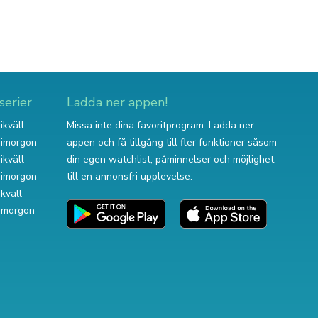
serier
Ladda ner appen!
ikväll
Missa inte dina favoritprogram. Ladda ner
v imorgon
appen och få tillgång till fler funktioner såsom
ikväll
din egen watchlist, påminnelser och möjlighet
v imorgon
till en annonsfri upplevelse.
ikväll
 imorgon