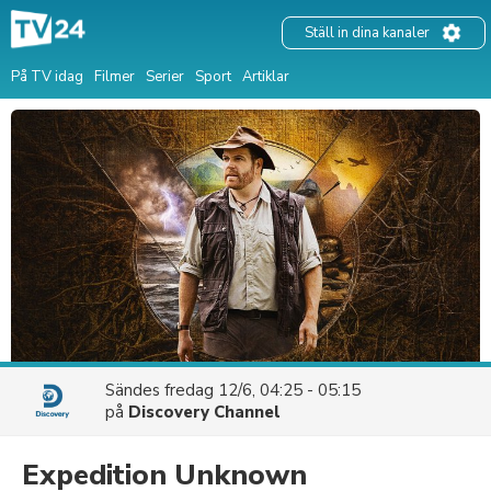
Ställ in dina kanaler
På TV idag
Filmer
Serier
Sport
Artiklar
Sändes
fredag 12/6, 04:25 - 05:15
på
Discovery Channel
Expedition Unknown