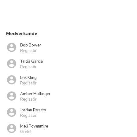
Medverkande
Bob Bowen
Regissör
Tricia Garcia
Regissör
Erik Kling
Regissör
Amber Hollinger
Regissör
Jordan Rosato
Regissör
Meli Povenmire
Gretel