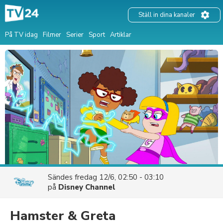
Ställ in dina kanaler
På TV idag
Filmer
Serier
Sport
Artiklar
Sändes
fredag 12/6, 02:50 - 03:10
på
Disney Channel
Hamster & Greta