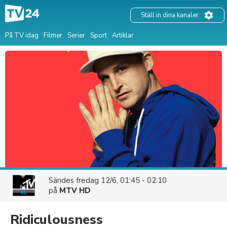
Ställ in dina kanaler
På TV idag
Filmer
Serier
Sport
Artiklar
Sändes
fredag 12/6, 01:45 - 02:10
på
MTV HD
Ridiculousness