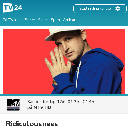
Ställ in dina kanaler
På TV idag
Filmer
Serier
Sport
Artiklar
Sändes
fredag 12/6, 01:25 - 01:45
på
MTV HD
Ridiculousness