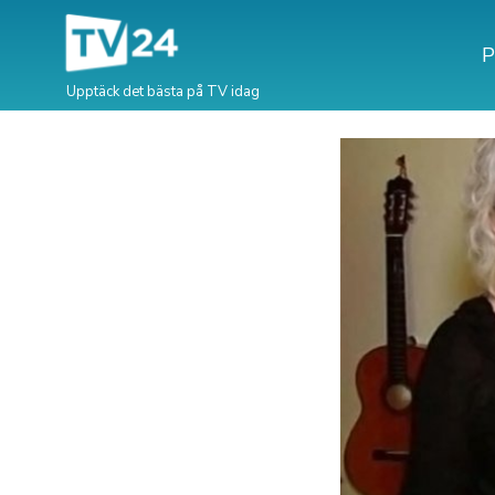
P
Upptäck det bästa på TV idag