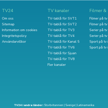
TV24
TV kanaler
Filmer & 
Om oss
TV-tablå för SVT1
Filmer på tv 
Sitemap
TV-tablå för SVT2
Filmer på t
Information om cookies
TV-tablå för TV3
Serier på tv 
Integritetspolicy
TV-tablå för TV4
Serier på t
Användarvillkor
TV-tablå för Kanal 5
Sport på tv 
TV-tablå för TV6
Sport på tv
TV-tablå för Sjuan
TV-tablå för TV8
Fler kanaler
TV24 i andra länder:
Storbritannien
|
Sverige
|
Latinamerika