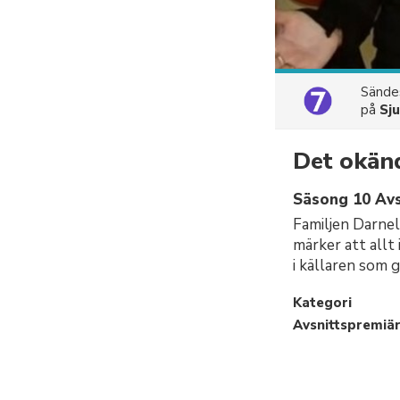
Sänd
på
Sj
Det okän
Säsong 10 Avs
Familjen Darnel
märker att allt 
i källaren som g
Kategori
Avsnittspremiä