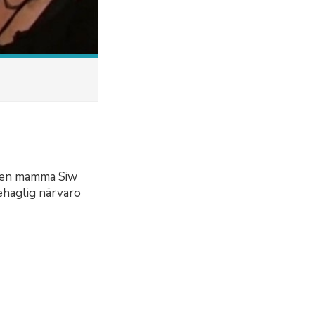
. Men mamma Siw
behaglig närvaro