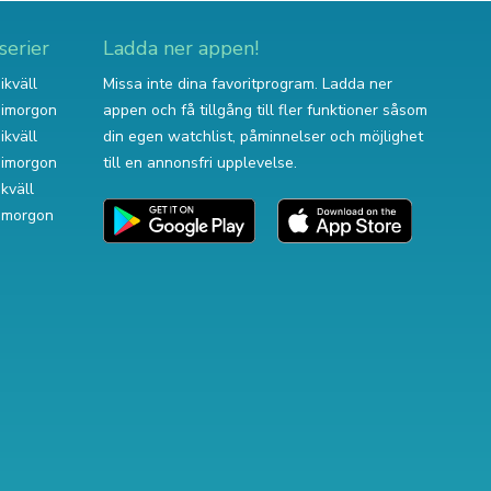
serier
Ladda ner appen!
ikväll
Missa inte dina favoritprogram. Ladda ner
v imorgon
appen och få tillgång till fler funktioner såsom
ikväll
din egen watchlist, påminnelser och möjlighet
v imorgon
till en annonsfri upplevelse.
ikväll
 imorgon