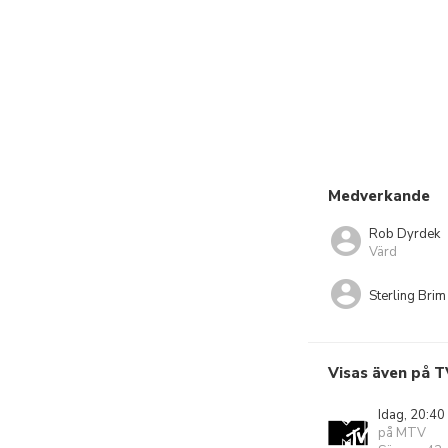
Medverkande
Rob Dyrdek
Värd
Sterling Brim
Visas även på T
Idag, 20:40
på MTV