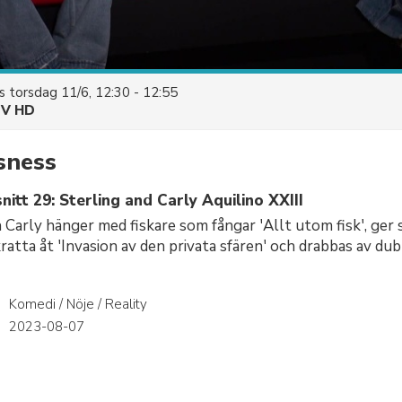
es
torsdag 11/6, 12:30 - 12:55
V HD
sness
itt 29: Sterling and Carly Aquilino XXIII
Carly hänger med fiskare som fångar 'Allt utom fisk', ger s
atta åt 'Invasion av den privata sfären' och drabbas av dub
Komedi / Nöje / Reality
r
2023-08-07