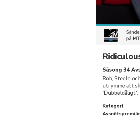
Sänd
på
MT
Ridiculou
Säsong 34 Avsn
Rob, Steelo och 
utrymme att skr
'Dubbeldåligt'.
Kategori
Avsnittspremiä