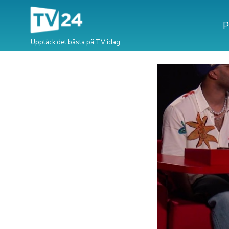
P
Upptäck det bästa på TV idag