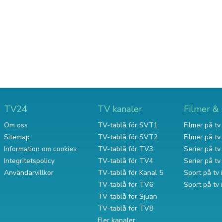
TV24
TV kanaler
Filmer & 
Om oss
TV-tablå för SVT1
Filmer på tv 
Sitemap
TV-tablå för SVT2
Filmer på t
Information om cookies
TV-tablå för TV3
Serier på tv 
Integritetspolicy
TV-tablå för TV4
Serier på t
Användarvillkor
TV-tablå för Kanal 5
Sport på tv 
TV-tablå för TV6
Sport på tv
TV-tablå för Sjuan
TV-tablå för TV8
Fler kanaler