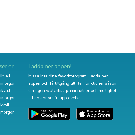
serier
Ladda ner appen!
ikväll
Missa inte dina favoritprogram. Ladda ner
v imorgon
appen och få tillgång till fler funktioner såsom
ikväll
din egen watchlist, påminnelser och möjlighet
v imorgon
till en annonsfri upplevelse.
ikväll
 imorgon