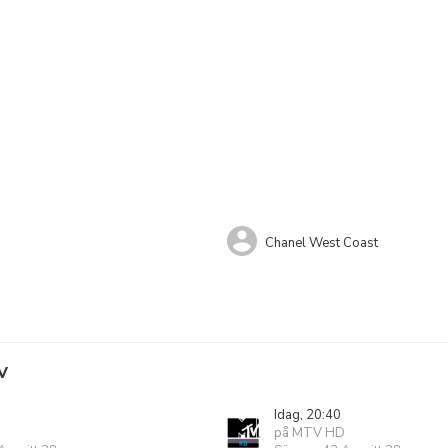
Chanel West Coast
V
Idag, 20:40
på MTV HD